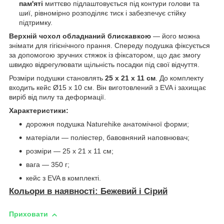
пам'яті
миттєво підлаштовується під контури голови та
шиї, рівномірно розподіляє тиск і забезпечує стійку
підтримку.
Верхній чохол обладнаний блискавкою
— його можна
знімати для гігієнічного прання. Спереду подушка фіксується
за допомогою зручних стяжок із фіксатором, що дає змогу
швидко відрегулювати щільність посадки під свої відчуття.
Розміри подушки становлять
25 х 21 х 11 см
. До комплекту
входить кейс Ø15 х 10 см. Він виготовлений з EVA і захищає
виріб від пилу та деформації.
Характеристики:
дорожня подушка Naturehike анатомічної форми;
матеріали — поліестер, бавовняний наповнювач;
розміри — 25 х 21 х 11 см;
вага — 350 г;
кейс з EVA в комплекті.
Кольори в наявності: Бежевий і Сірий
Приховати