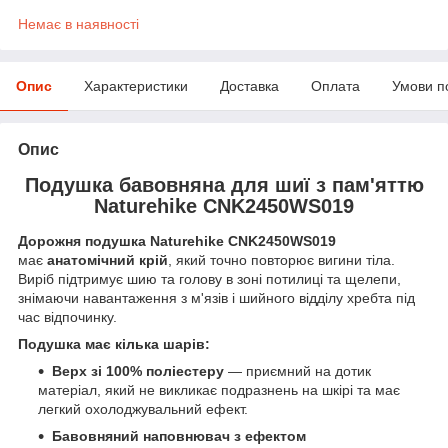
Немає в наявності
Опис
Характеристики
Доставка
Оплата
Умови п
Опис
Подушка бавовняна для шиї з пам'яттю
Naturehike CNK2450WS019
Дорожня подушка Naturehike CNK2450WS019
має
анатомічний крій
, який точно повторює вигини тіла.
Виріб підтримує шию та голову в зоні потилиці та щелепи,
знімаючи навантаження з м'язів і шийного відділу хребта під
час відпочинку.
Подушка має кілька шарів:
Верх зі 100% поліестеру
— приємний на дотик
матеріал, який не викликає подразнень на шкірі та має
легкий охолоджувальний ефект.
Бавовняний наповнювач з ефектом