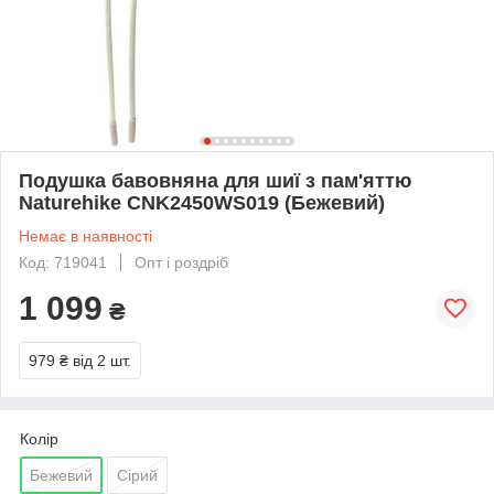
Подушка бавовняна для шиї з пам'яттю
Naturehike CNK2450WS019 (Бежевий)
Немає в наявності
Код: 719041
Опт і роздріб
1 099
₴
979 ₴
від 2 шт.
Колір
Бежевий
Сірий