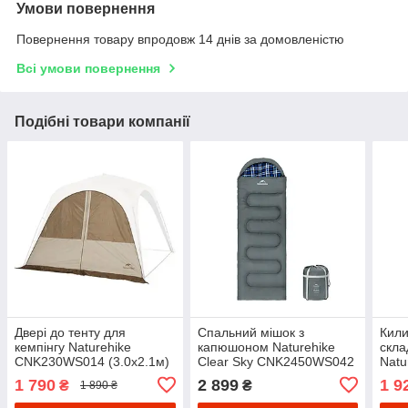
Умови повернення
Повернення товару впродовж 14 днів за домовленістю
Всі умови повернення
Подібні товари компанії
Двері до тенту для
Спальний мішок з
Кили
кемпінгу Naturehike
капюшоном Naturehike
скла
CNK230WS014 (3.0х2.1м)
Clear Sky CNK2450WS042
Natu
Бежеві
(220 х 80см) Сірий
CNK
1 790
2 899
1 9
₴
₴
1 890 ₴
алюм
(200