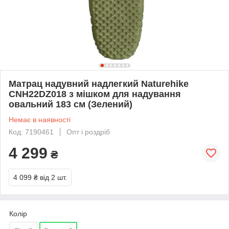
Матрац надувний надлегкий Naturehike
CNH22DZ018 з мішком для надування
овальний 183 см (Зелений)
Немає в наявності
Код: 7190461
Опт і роздріб
4 299
₴
4 099 ₴
від 2 шт.
Колір