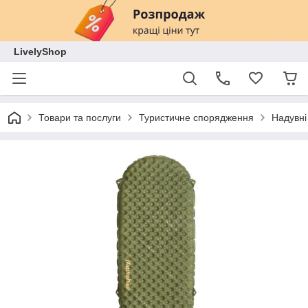
LivelyShop
Товари та послуги
Туристичне спорядження
Надувні