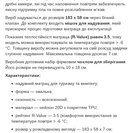
дрібні камери, які під час наповнення повітрям забезпечують
якісну підтримку тіла та повне розслаблення м'язів.
Виріб надувається до розмірів
183 х 58 см
через бічний
клапан. До комплекту входить
мішок для надування
, який
прискорює процес підготовки матраца до експлуатації.
Показник теплостійкості матраца
(R-Value) равен 3.5
, тому
модель можна використовувати за температури повітря > -6
°C. Товщину виробу можна регулювати на свій розсуд завдяки
ступеню надування. Максимальна товщина досягає 7 см.
Виробник доповнив набір фірмовим
чохлом для зберігання
.
Його розміри не перевищують 10 х 18 см.
Характеристики:
надувний матрац для туризму та кемпінгу;
форма — овальна;
сезонність — всесезонний;
матеріал — нейлон 20D з покриттям TPU;
рейтинг R-Value — 3.5 (комфортне використання за
температури повітря > -6 °C;
розмір у розкладеному вигляді — 183 х 58 х 7 см;