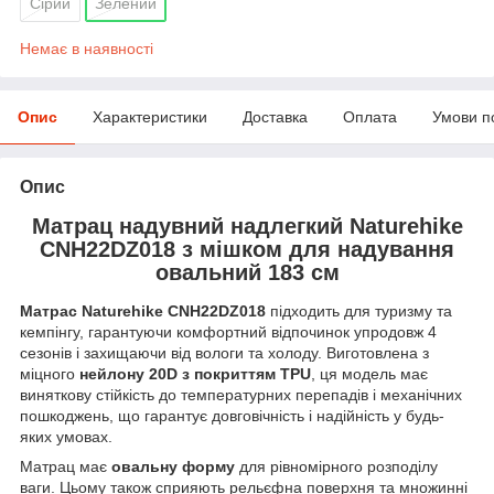
Сірий
Зелений
Немає в наявності
Опис
Характеристики
Доставка
Оплата
Умови п
Опис
Матрац надувний надлегкий Naturehike
CNH22DZ018 з мішком для надування
овальний 183 см
Матрас Naturehike CNH22DZ018
підходить для туризму та
кемпінгу, гарантуючи комфортний відпочинок упродовж 4
сезонів і захищаючи від вологи та холоду. Виготовлена з
міцного
нейлону 20D з покриттям TPU
, ця модель має
виняткову стійкість до температурних перепадів і механічних
пошкоджень, що гарантує довговічність і надійність у будь-
яких умовах.
Матрац має
овальну форму
для рівномірного розподілу
ваги. Цьому також сприяють рельєфна поверхня та множинні