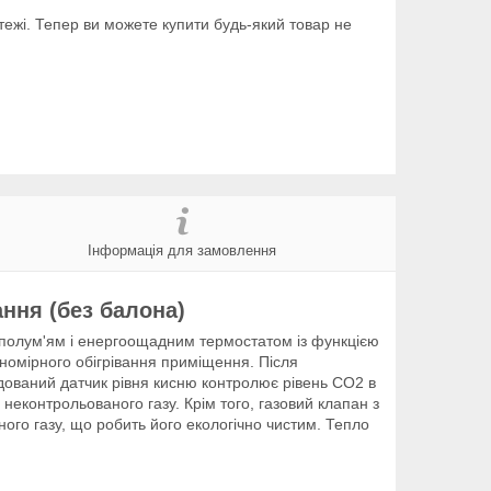
тежі. Тепер ви можете купити будь-який товар не
Інформація для замовлення
ання (без балона)
 полум'ям і енергоощадним термостатом із функцією
номірного обігрівання приміщення. Після
дований датчик рівня кисню контролює рівень CO2 в
еконтрольованого газу. Крім того, газовий клапан з
ого газу, що робить його екологічно чистим. Тепло