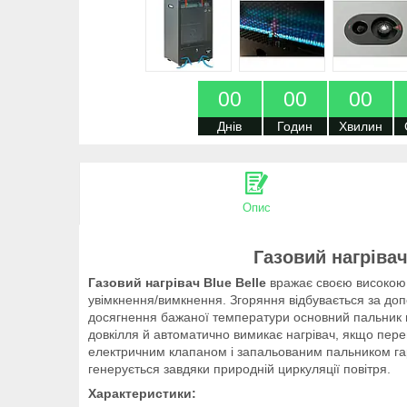
0
0
0
0
0
0
Днів
Годин
Хвилин
Опис
Газовий нагрівач
Газовий нагрівач Blue Belle
вражає своєю високою 
увімкнення/вимкнення. Згоряння відбувається за до
досягнення бажаної температури основний пальник в
довкілля й автоматично вимикає нагрівач, якщо пер
електричним клапаном і запальованим пальником гара
генерується завдяки природній циркуляції повітря.
Характеристики: