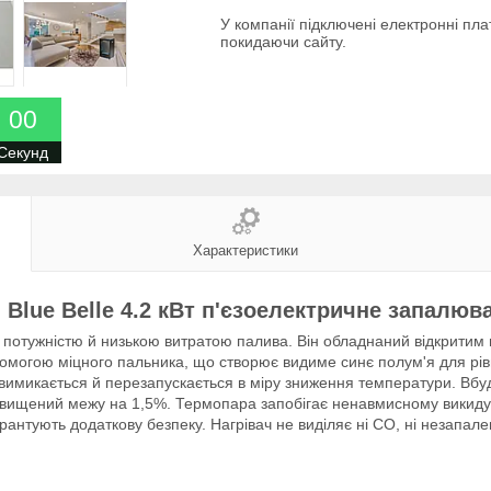
У компанії підключені електронні пла
покидаючи сайту.
0
0
Секунд
Характеристики
 Blue Belle 4.2 кВт п'єзоелектричне запалюв
потужністю й низькою витратою палива. Він обладнаний відкритим
помогою міцного пальника, що створює видиме синє полум'я для рів
имикається й перезапускається в міру зниження температури. Вбу
евищений межу на 1,5%. Термопара запобігає ненавмисному викиду н
нтують додаткову безпеку. Нагрівач не виділяє ні CO, ні незапален