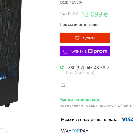
Код:
719384
13 099 ₴
14 099 ₴
Показати оптові ціни
Купити
Купити з
+380 (97) 946-43-66
Віта (Київстар)
повернення товару протягом 14 днів