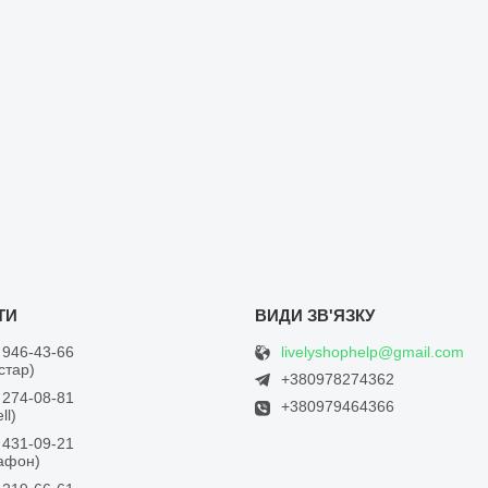
livelyshophelp@gmail.com
 946-43-66
встар)
+380978274362
 274-08-81
+380979464366
ll)
 431-09-21
дафон)