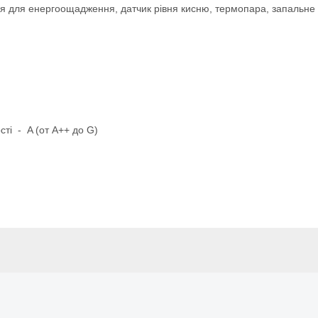
для енергоощадження, датчик рівня кисню, термопара, запальне п
ті - A (от A++ до G)