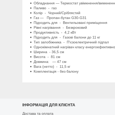
Обладнання — Термостат увімкнення/вимкнення 
Паливо - газ
Колір - Чорний/Сріблястий
Газ — Пропан-бутан G30-G31
Підходить для - Вентильовані приміщення
Рівні нагрівання - Безкроковий
Продуктивність - 4,2 кВт
Підходить для - Газові балони до 11 кг
Тип запобіжника - П'єзоелектричний підпал
Однокімнатний нагрівач класу енергоефективнос
Ширина - 36,5 см
Висота - 81 см
Довжина: — 47 см
Вага (нетто) - 11,5 кг
Комплектація - без балону
ІНФОРМАЦІЯ ДЛЯ КЛІЄНТА
Достава та оплата