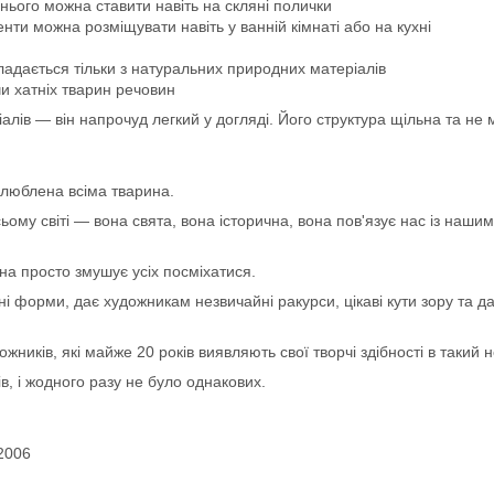
 нього можна ставити навіть на скляні полички
енти можна розміщувати навіть у ванній кімнаті або на кухні
адається тільки з натуральних природних матеріалів
и хатніх тварин речовин
алів — він напрочуд легкий у догляді. Його структура щільна та не м
улюблена всіма тварина.
сьому світі — вона свята, вона історична, вона пов'язує нас із на
она просто змушує усіх посміхатися.
 форми, дає художникам незвичайні ракурси, цікаві кути зору та да
ників, які майже 20 років виявляють свої творчі здібності в такий 
в, і жодного разу не було однакових.
2006