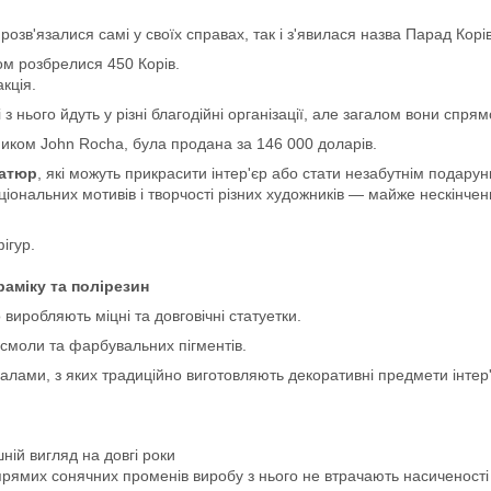
розв'язалися самі у своїх справах, так і з'явилася назва Парад Корів
ом розбрелися 450 Корів.
кція.
 нього йдуть у різні благодійні організації, але загалом вони спрямо
ком John Rocha, була продана за 146 000 доларів.
іатюр
, які можуть прикрасити інтер'єр або стати незабутнім подарун
аціональних мотивів і творчості різних художників — майже нескінчен
ігур.
аміку та полірезин
виробляють міцні та довговічні статуетки.
 смоли та фарбувальних пігментів.
лами, з яких традиційно виготовляють декоративні предмети інтер'
ній вигляд на довгі роки
рямих сонячних променів виробу з нього не втрачають насиченості 