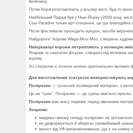
величину.
Потім Корів розставляють у всьому місті, буд-то вони 
Найбільший Парад був у Нью-Йорку у2000 році, міст
Cow Paradne тільки арт-спішання, це ще благодійна а
Після фестивалю проходить аукціон, засоби виручені з
Найдороге" Корова Waga-Moo-Moo, створена художни
Найцікавіші корови потрапляють у колекцію мін
Яскраві та лаконічні фігурки, створені під впливом н
корову.
Усі статуетки є точною копією оригінальних великих ф
Для виготовлення статуеток використовують кер
Полірезин
— сучасний полімерний матеріал, з якого 
Це не "гума". Полірезин — це суміш кам'яної крихти,
Полірезин
має масу переваг перед звичними матеріа
Зокрема:
завдяки своєму складу полірезин не тріскається
не деформується й зберігає привабливий зовніш
захист від УФ-випромінювання, що є на шляху п