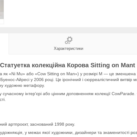
Характеристики
Статуетка колекційна Корова Sitting on Mant
а як «Ni Mu» або «Cow Sitting on Man») у розмірі M — це зменшена
уенос-Айресі у 2006 році. Це іронічний і сюрреалістичний витвір м
ну художню метафору.
 сучасному інтер'єрі або цінним доповненням колекції CowParade.
ті.
ний артпроєкт, заснований 1998 року.
художнякція, у межах якої художники, дизайнери та знаменитості роз