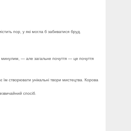
істить пор, у які могла б забиватися бруд.
шим минулим, — але загальне почуття — це почуття
є їм створювати унікальні твори мистецтва. Корова
незвичайний спосіб.