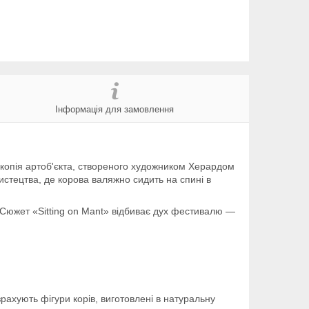
Інформація для замовлення
 копія артоб'єкта, створеного художником Херардом
истецтва, де корова валяжно сидить на спині в
 Сюжет «Sitting on Mant» відбиває дух фестивалю —
рахують фігури корів, виготовлені в натуральну