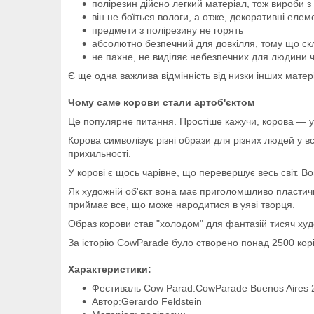
полірезин дійсно легкий матеріал, тож вироби з
він не боїться вологи, а отже, декоративні елем
предмети з полірезину не горять
абсолютно безпечний для довкілля, тому що скл
не пахне, не виділяє небезпечних для людини ч
Є ще одна важлива відмінність від низки інших матері
Чому саме корови стали артоб'єктом
Це популярне питання. Простіше кажучи, корова — 
Корова символізує різні образи для різних людей у в
прихильності.
У корові є щось чарівне, що перевершує весь світ. В
Як художній об'єкт вона має приголомшливо пластичні
приймає все, що може народитися в уяві творця.
Образ корови став "холодом" для фантазій тисяч худож
За історію CowParade було створено понад 2500 корі
Характеристики:
Фестиваль Cow Parad:CowParade Buenos Aires 
Автор:Gerardo Feldstein