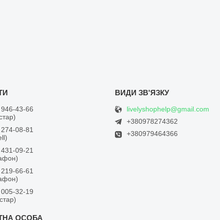
livelyshophelp@gmail.com
 946-43-66
встар)
+380978274362
 274-08-81
+380979464366
ll)
 431-09-21
дафон)
 219-66-61
дафон)
 005-32-19
встар)