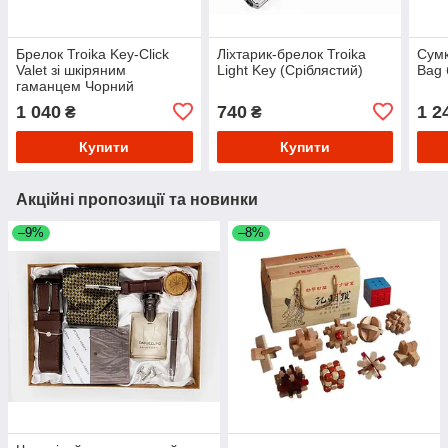
Брелок Troika Key-Click
Ліхтарик-брелок Troika
Сумк
Valet зі шкіряним
Light Key (Сріблястий)
Bag 
гаманцем Чорний
1 040
740
1 2
₴
₴
Купити
Купити
Акційні пропозиції та новинки
–9%
–8%