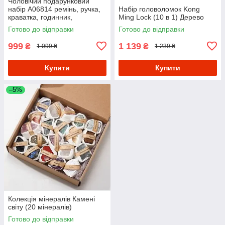
Чоловічий подарунковий
набір A06814 ремінь, ручка,
Набір головоломок Kong
краватка, годинник,
Ming Lock (10 в 1) Дерево
парфуми, запонки
Готово до відправки
Готово до відправки
Коричневий
999
1 139
₴
₴
1 099 ₴
1 239 ₴
Купити
Купити
–5%
Колекція мінералів Камені
світу (20 мінералів)
Готово до відправки