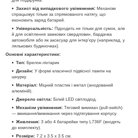
для подарунка.
Захист від випадкового увімкнення:
Механізм
спрацьовує тільки за спрямованого натягу, що
економить заряд батарей.
Універсальність:
Підходить не тільки для сумок, але
й для освітлення замкових свердловин, бардачка
автомобіля або як аксесуар для інтер'єру (наприклад, у
лялькових будиночках).
Основні характеристики:
Тип:
Брелок-ліхтарик
Дизайн:
У формі класичної підвісної лампи на
шнурку.
Матеріал:
Міцний пластик і метал (анодований
алюміній).
Джерело світла:
Білий LED світлодіод.
Механізм увімкнення:
Тяговий вимикач (pull-switch)
— вмикання/вимикання через підтягування корпусу.
Живлення:
3 або 4 батарейки типу L736F (входять
до комплекту).
Розміри:
7.2 x 3.5 x 3.5 см.