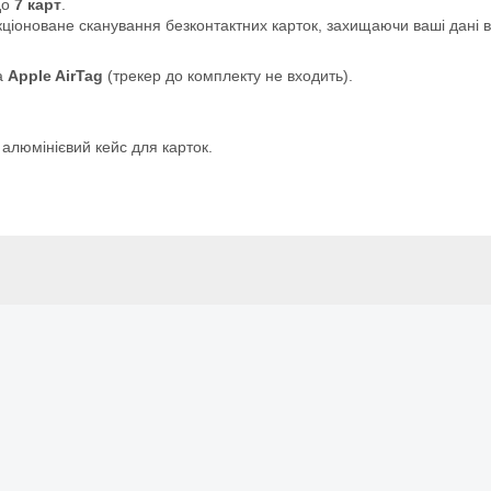
до
7 карт
.
ціоноване сканування безконтактних карток, захищаючи ваші дані в
а
Apple AirTag
(трекер до комплекту не входить).
 алюмінієвий кейс для карток.