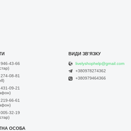
livelyshophelp@gmail.com
 946-43-66
встар)
+380978274362
 274-08-81
+380979464366
ll)
 431-09-21
дафон)
 219-66-61
дафон)
 005-32-19
встар)