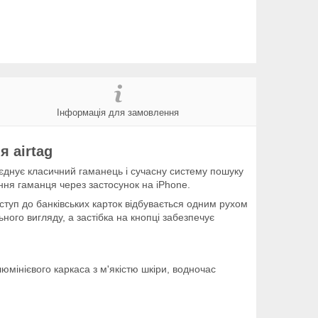
Інформація для замовлення
я airtag
оєднує класичний гаманець і сучасну систему пошуку
ання гаманця через застосунок на iPhone.
оступ до банківських карток відбувається одним рухом
ого вигляду, а застібка на кнопці забезпечує
юмінієвого каркаса з м'якістю шкіри, водночас