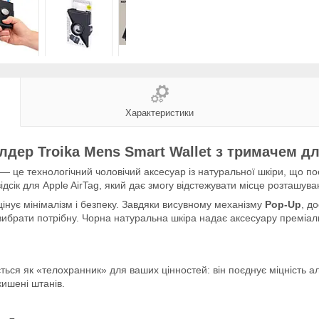
Характеристики
дер Troika Mens Smart Wallet з тримачем дл
— це технологічний чоловічий аксесуар із натуральної шкіри, що п
дсік для Apple AirTag, який дає змогу відстежувати місце розташув
інує мінімалізм і безпеку. Завдяки висувному механізму
Pop-Up
, д
брати потрібну. Чорна натуральна шкіра надає аксесуару преміальн
ться як «телохранник» для ваших цінностей: він поєднує міцність ал
ишені штанів.