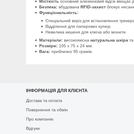
Місткість
основний алюмінієвий відсік вміщає 
Безпека:
вбудована
RFID-захист
блокує несанк
Функціональність:
Спеціальний виріз для встановлення трекер
Відділення для паперових купюр.
Невелика кишеня для ключа або монети.
Матеріали:
високоякісна
натуральна шкіра
та
Розміри:
105 x 75 x 24 мм.
Вага:
приблизно 95 грамів.
ІНФОРМАЦІЯ ДЛЯ КЛІЄНТА
Достава та оплата
Повернення та обмін
Про компанію
Відгуки