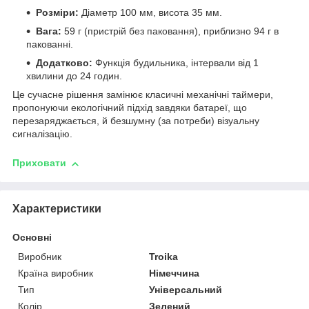
Розміри:
Діаметр 100 мм, висота 35 мм.
Вага:
59 г (пристрій без паковання), приблизно 94 г в
пакованні.
Додатково:
Функція будильника, інтервали від 1
хвилини до 24 годин.
Це сучасне рішення замінює класичні механічні таймери,
пропонуючи екологічний підхід завдяки батареї, що
перезаряджається, й безшумну (за потреби) візуальну
сигналізацію.
Приховати
Характеристики
Основні
Виробник
Troika
Країна виробник
Німеччина
Тип
Універсальний
Колір
Зелений