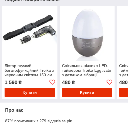
Ліхтар гнучкий
Світильник-нічник з LED-
Світ
багатофункційний Troika з
таймером Troika Eggtivate
тайм
червоним світлом 150 лм
з датчиком вібрації
з да
Титан
(Сталевий)
(Чер
1 590
480
480
₴
₴
Купити
Купити
Про нас
87% позитивних з 279 відгуків за рік