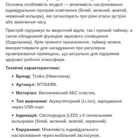
Основна особливість моделі — можливість настроювання
індивідуальних програм освітлення (білий, зелений, жовтий,
червоний кольори), які сигналізують про різні етапи зустрічі
або закінчення часу.
Пристрій підтримує як зворотний відлік, так і прямий таймер, а
також обладнаний функцією звукового сповіщення
(будильника). Крім прямого призначення, таймер можна
використовувати для нагадування про регулярне
провітрювання приміщень, що актуально для підтримки
здорової робочої атмосфери.
Технічні характеристики:
Бренд:
Troika (Німеччина).
Артикул:
MTI04/BK.
Матеріал:
Високоякісний АБС пластик.
Тип живлення:
Акумуляторний (Li-ion), заряджання
через USB-порт.
Індикація:
Світлодіодна (LED) з 4 сигнальними
кольорами (білий, зелений, жовтий, червоний).
Керування:
Можливість індивідуального
настроювання через мобільний застосунок.