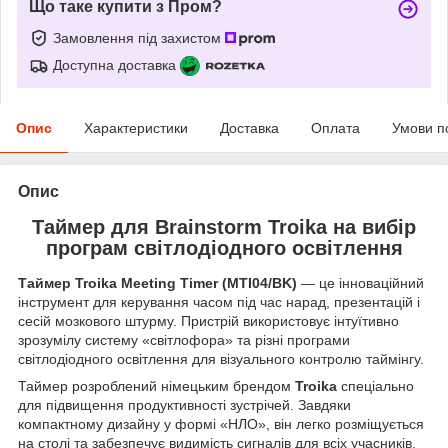
Що таке купити з Пром?
Замовлення під захистом
Доступна доставка
Опис
Характеристики
Доставка
Оплата
Умови п
Опис
Таймер для Brainstorm Troika на вибір
програм світлодіодного освітлення
Таймер
Troika Meeting Timer (MTI04/BK)
— це інноваційний
інструмент для керування часом під час нарад, презентацій і
сесій мозкового штурму. Пристрій використовує інтуїтивно
зрозумілу систему «світлофора» та різні програми
світлодіодного освітлення для візуального контролю таймінгу.
Таймер розроблений німецьким брендом
Troika
спеціально
для підвищення продуктивності зустрічей. Завдяки
компактному дизайну у формі «НЛО», він легко розміщується
на столі та забезпечує видимість сигналів для всіх учасників.