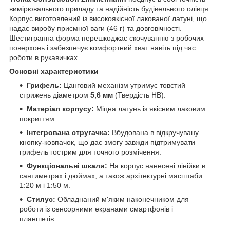
вимірювального приладу та надійність будівельного олівця.
Корпус виготовлений із високоякісної лакованої латуні, що
надає виробу приємної ваги (46 г) та довговічності.
Шестигранна форма перешкоджає скочуванню з робочих
поверхонь і забезпечує комфортний хват навіть під час
роботи в рукавичках.
Основні характеристики
Грифель:
Цанговий механізм утримує товстий
стрижень діаметром
5,6 мм
(Твердість HB).
Матеріал корпусу:
Міцна латунь із якісним лаковим
покриттям.
Інтегрована стругачка:
Вбудована в відкручувану
кнопку-ковпачок, що дає змогу завжди підтримувати
грифель гострим для точного розмічення.
Функціональні шкали:
На корпус нанесені лінійки в
сантиметрах і дюймах, а також архітектурні масштаби
1:20 м і 1:50 м.
Стилус:
Обладнаний м'яким наконечником для
роботи із сенсорними екранами смартфонів і
планшетів.