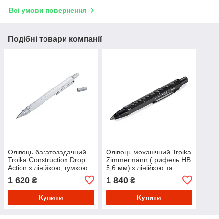
Всі умови повернення
Подібні товари компанії
Олівець багатозадачний
Олівець механічний Troika
Troika Construction Drop
Zimmermann (грифель HB
Action з лінійкою, гумкою
5,6 мм) з лінійкою та
та запасним ковпачком
стилусом Чорний
1 620
1 840
₴
₴
Сірий
Купити
Купити