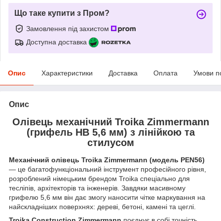
Що таке купити з Пром?
Замовлення під захистом
Доступна доставка
Опис
Характеристики
Доставка
Оплата
Умови п
Опис
Олівець механічний Troika Zimmermann
(грифель HB 5,6 мм) з лінійкою та
стилусом
Механічний олівець Troika Zimmermann (модель PEN56)
— це багатофункціональний інструмент професійного рівня,
розроблений німецьким брендом Troika спеціально для
тесліпів, архітекторів та інженерів. Завдяки масивному
грифелю 5,6 мм він дає змогу наносити чітке маркування на
найскладніших поверхнях: дереві, бетоні, камені та цеглі.
Troika Construction Zimmermann
поєднує в собі точність