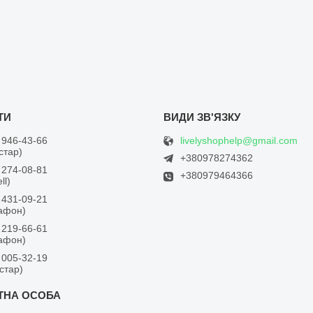
livelyshophelp@gmail.com
 946-43-66
встар)
+380978274362
 274-08-81
+380979464366
ll)
 431-09-21
дафон)
 219-66-61
дафон)
 005-32-19
встар)