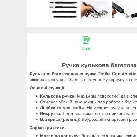
Опис
Ручка кулькова багатоза
Кулькова багатозадачна ручка
Troika Constructi
якісних аксесуарів. Завдяки латунному корпусу та нім
Основні функції
Кулькова ручка:
Механізм поворотної дії зі с
Стилус:
М'який наконечник для роботи з будь-
Лінійка та масштаби:
На межі корпусу нанесені
Викрутка:
Під ковпачком стилуса прихована двос
Ватерпас (рівень):
Вбудований спиртовий ріве
Характеристики:
Матеріал корпусу:
Латунь із лакованим покрит