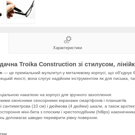
Характеристики
дачна Troika Construction зі стилусом, ліній
on
— це преміальний мультитул у металевому корпусі, що об'єднує 6 
ецькій якості, вона слугує надійним інструментом як для письма, так
пеціальною накаткою на корпусі для зручного захоплення.
якими ємнісними сенсорними екранами смартфонів і планшетів.
 сантиметрова (10 см) і дюймова (4 дюйми) шкали, а також архітекту
тороння міні-бита з плоским і хрестоподібним (hillips) наконечник
нь допомагає швидко перевірити рівну поверхню.
тям.