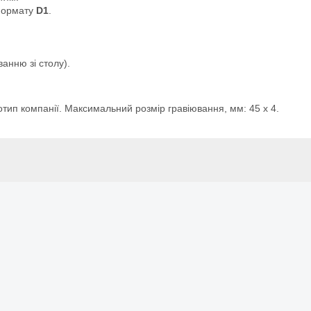
формату
D1
.
анню зі столу).
отип компанії. Максимальний розмір гравіювання, мм: 45 х 4.