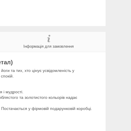
Інформація для замовлення
етал)
оги та тих, хто цінує усвідомленість у
спокій.
я і мудрості.
блястого та золотистого кольорів надає
і. Постачається у фірмовій подарунковій коробці.