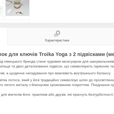
Характеристики
ок для ключів Troika Yoga з 2 підвісками (м
ід німецького бренда стане чудовим аксесуаром для шанувальників й
кільця та двох деталізованих підвісок, що символізують гармонію та 
ів, а щоденне нагадування про важливість внутрішнього балансу.
квітка лотоса, який у йозі традиційно символізує шлях до просвітленн
го литого металу з блискучим хромованим покриттям. Поєднання срі
ля вчителів йоги, практиків або друзів, які прагнуть безтурботност