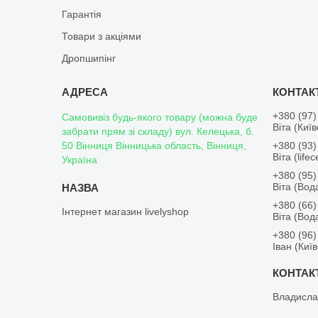
Гарантія
Товари з акціями
Дропшипінг
+380 (97)
Самовивіз будь-якого товару (можна буде
Віта (Киї
забрати прям зі складу) вул. Келецька, б.
50 Вінниця Вінницька область, Вінниця,
+380 (93)
Віта (lifece
Україна
+380 (95)
Віта (Во
+380 (66)
Інтернет магазин livelyshop
Віта (Во
+380 (96)
Іван (Киї
Владисла