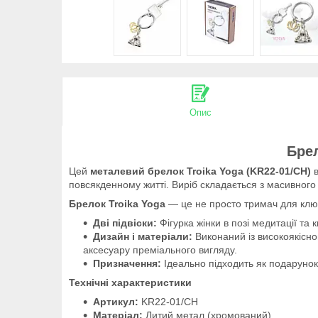
Опис
Брел
Цей
металевий брелок
Troika Yoga (KR22-01/CH)
в
повсякденному житті. Виріб складається з масивного 
Брелок Troika Yoga
— це не просто тримач для ключ
Дві підвіски:
Фігурка жінки в позі медитації та 
Дизайн і матеріали:
Виконаний із високоякісно
аксесуару преміального вигляду.
Призначення:
Ідеально підходить як подарунок д
Технічні характеристики
Артикул:
KR22-01/CH
Матеріал:
Литий метал (хромований)