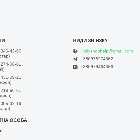
livelyshophelp@gmail.com
 946-43-66
встар)
+380978274362
 274-08-81
+380979464366
ll)
 431-09-21
дафон)
 219-66-61
дафон)
 005-32-19
встар)
в