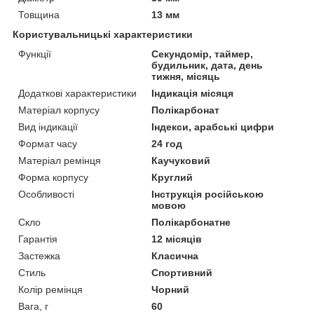
Товщина
13 мм
Користувальницькі характеристики
Функції
Секундомір, таймер,
будильник, дата, день
тижня, місяць
Додаткові характеристики
Індикація місяця
Матеріал корпусу
Полікарбонат
Вид індикації
Індекси, арабські цифри
Формат часу
24 год
Матеріал ремінця
Каучуковий
Форма корпусу
Круглий
Особливості
Інструкція російською
мовою
Скло
Полікарбонатне
Гарантія
12 місяців
Застежка
Класична
Стиль
Спортивний
Колір ремінця
Чорний
Вага, г
60