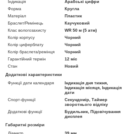
Індикація
Арабські цифри
Форма
Кругла
Матеріал
Пластик
Браслет/Ремінець
Каучуковий
Клас вологозахисту
WR 50 м (5 атм)
Колір корпусу
Чорний
Колір циферблату
Чорний
Колір браслета/ремінця
Чорний
Гарантійний термін
12 міс
Стан
Новий
Додаткові характеристики
Функції дати календаря
Індикація дня тижня,
Індикація місяця, Індикація
дати
Спорт-функції
Секундомір, Таймер
зворотнього відліку
Додаткові функції
Будильник, Підсвічування
дисплея
Габаритні розміри
Діаметр
39 мм