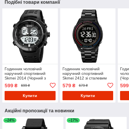
Подібні товари компанії
Годинник чоловічий
Годинник чоловічий
Годи
наручний спортивний
наручний спортивний
чоло
Skmei 2014 (Чорний з
Skmei 2412 зі сталевим
(Чор
білим)
браслетом (Чорний)
599
579
599
₴
₴
699 ₴
679 ₴
Купити
Купити
Акційні пропозиції та новинки
–24%
–17%