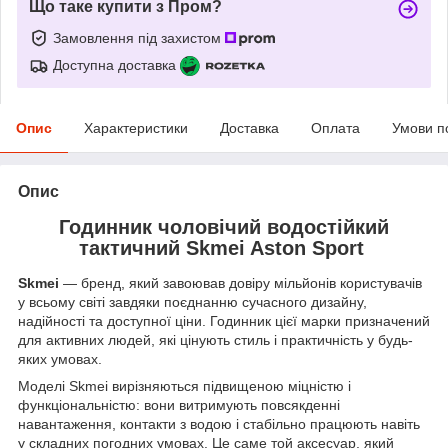
Що таке купити з Пром?
Замовлення під захистом
Доступна доставка
Опис
Характеристики
Доставка
Оплата
Умови п
Опис
Годинник чоловічий водостійкий
тактичний Skmei Aston Sport
Skmei
— бренд, який завоював довіру мільйонів користувачів
у всьому світі завдяки поєднанню сучасного дизайну,
надійності та доступної ціни. Годинник цієї марки призначений
для активних людей, які цінують стиль і практичність у будь-
яких умовах.
Моделі Skmei вирізняються підвищеною міцністю і
функціональністю: вони витримують повсякденні
навантаження, контакти з водою і стабільно працюють навіть
у складних погодних умовах. Це саме той аксесуар, який