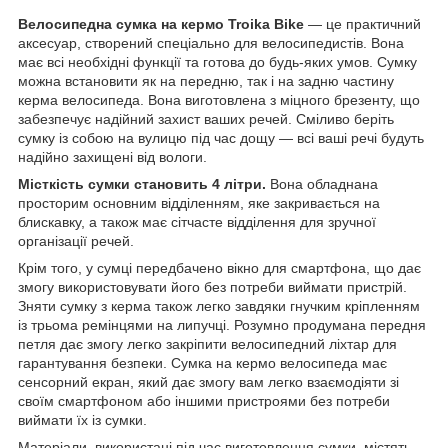
Велосипедна сумка на кермо Troika Bike
— це практичний
аксесуар, створений спеціально для велосипедистів. Вона
має всі необхідні функції та готова до будь-яких умов. Сумку
можна встановити як на передню, так і на задню частину
керма велосипеда. Вона виготовлена з міцного брезенту, що
забезпечує надійний захист ваших речей. Сміливо беріть
сумку із собою на вулицю під час дощу — всі ваші речі будуть
надійно захищені від вологи.
Місткість сумки становить 4 літри.
Вона обладнана
просторим основним відділенням, яке закривається на
блискавку, а також має сітчасте відділення для зручної
організації речей.
Крім того, у сумці передбачено вікно для смартфона, що дає
змогу використовувати його без потреби виймати пристрій.
Зняти сумку з керма також легко завдяки гнучким кріпленням
із трьома ремінцями на липучці. Розумно продумана передня
петля дає змогу легко закріпити велосипедний ліхтар для
гарантування безпеки. Сумка на кермо велосипеда має
сенсорний екран, який дає змогу вам легко взаємодіяти зі
своїм смартфоном або іншими пристроями без потреби
виймати їх із сумки.
Матеріали, використані під час виготовлення сумки, містять