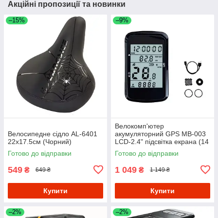
Акційні пропозиції та новинки
–15%
–9%
Велокомп'ютер
Велосипедне сідло AL-6401
акумуляторний GPS MB-003
22х17.5см (Чорний)
LCD-2.4" підсвітка екрана (14
функцій)
Готово до відправки
Готово до відправки
549
1 049
₴
₴
649 ₴
1 149 ₴
Купити
Купити
–2%
–2%