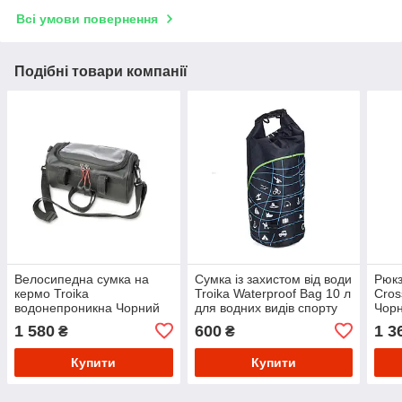
Всі умови повернення
Подібні товари компанії
Велосипедна сумка на
Сумка із захистом від води
Рюкз
кермо Troika
Troika Waterproof Bag 10 л
Cros
водонепроникна Чорний
для водних видів спорту
Чор
Чорний
1 580
600
1 3
₴
₴
Купити
Купити