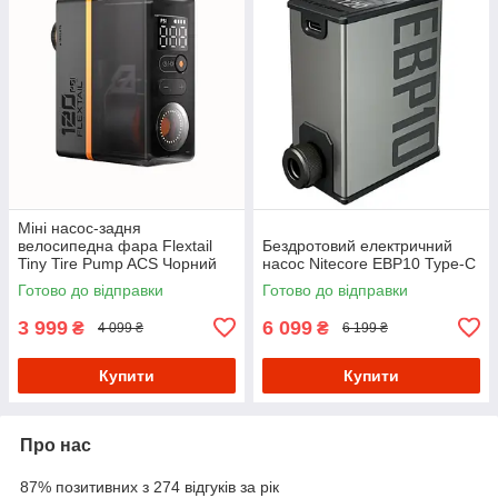
Міні насос-задня
велосипедна фара Flextail
Бездротовий електричний
Tiny Tire Pump ACS Чорний
насос Nitecore EBP10 Type-C
Готово до відправки
Готово до відправки
3 999
6 099
₴
₴
4 099 ₴
6 199 ₴
Купити
Купити
Про нас
87% позитивних з 274 відгуків за рік