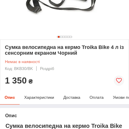
Сумка велосипедна на кермо Troika Bike 4 л із
сенсорним екраном Чорний
Немає в наявності
Код: BKB30/BK
Роздріб
1 350
₴
Опис
Характеристики
Доставка
Оплата
Умови п
Опис
Сумка велосипедна на кермо Troika Bike