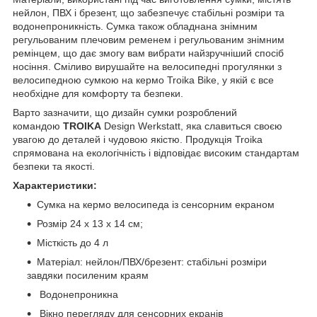
нейлон, ПВХ і брезент, що забезпечує стабільні розміри та
водонепроникність. Сумка також обладнана знімним
регульованим плечовим ременем і регульованим знімним
ремінцем, що дає змогу вам вибрати найзручніший спосіб
носіння. Сміливо вирушайте на велосипедні прогулянки з
велосипедною сумкою на кермо Troika Bike, у якій є все
необхідне для комфорту та безпеки.
Варто зазначити, що дизайн сумки розроблений
командою
TROIKA
Design Werkstatt, яка славиться своєю
увагою до деталей і чудовою якістю. Продукція Troika
спрямована на екологічність і відповідає високим стандартам
безпеки та якості.
Характеристики:
Сумка на кермо велосипеда із сенсорним екраном
Розмір 24 x 13 x 14 см;
Місткість до 4 л
Матеріал: нейлон/ПВХ/брезент: стабільні розміри
завдяки посиленим краям
Водонепроникна
Вікно перегляду для сенсорних екранів