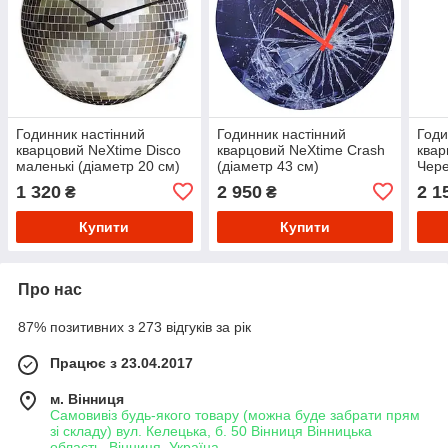
Годинник настінний
Годинник настінний
Годи
кварцовий NeXtime Disco
кварцовий NeXtime Crash
квар
маленькі (діаметр 20 см)
(діаметр 43 см)
Чере
Сріблястий
1 320
2 950
2 1
₴
₴
Купити
Купити
Про нас
87% позитивних з 273 відгуків за рік
Працює з 23.04.2017
м. Вінниця
Самовивіз будь-якого товару (можна буде забрати прям
зі складу) вул. Келецька, б. 50 Вінниця Вінницька
область, Вінниця, Україна