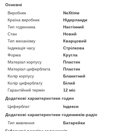
Основні
Виробник
NeXtime
Країна виробник
Нідерланди
Тип годинника
Настінний
Стан
Новий
Тип механізму
Кварцовий
Індикація часу
Стрілкова
Форма
Кругла
Матеріал корпусу
Пластик
Матеріал циферблата
Пластик
Колір корпусу
Блакитний
Колір циферблату
Білий
Гарантійний термін
12 міс
Додаткові характеристики годин
Циферблат
Індекси
Додаткові характеристики годинників-радіо
Тип живлення
Батарейки
Габаритні розміри годинників