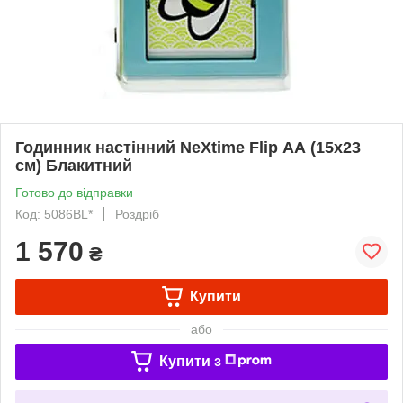
Годинник настінний NeXtime Flip АА (15х23
см) Блакитний
Готово до відправки
Код: 5086BL*
Роздріб
1 570
₴
Купити
або
Купити з