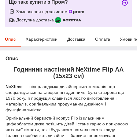
Що таке купити з Пром?
Замовлення під захистом
Доступна доставка
Опис
Характеристики
Доставка
Оплата
Умови п
Опис
Годинник настінний NeXtime Flip АА
(15х23 см)
NeXtime
— нідерландська дизайнерська компанія, що
спеціалізується на створенні годинників, була створена ще
1970 року. Її продукція славиться якістю виготовлення і
матеріалів, оригінальним продуманим дизайном і
функціональністю.
Оригінальний барвистий корпус Flip із класичним
циферблатом дуже потішить дітей і стане гарною прикрасою
як їхньої кімнати, так і будь-якого навчального закладу.
Головна особливість дизайну — барвисті перекичувані