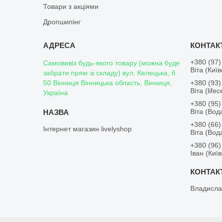
Товари з акціями
Дропшипінг
+380 (97)
Самовивіз будь-якого товару (можна буде
Віта (Киї
забрати прям зі складу) вул. Келецька, б.
50 Вінниця Вінницька область, Вінниця,
+380 (93)
Віта (lifece
Україна
+380 (95)
Віта (Во
+380 (66)
Інтернет магазин livelyshop
Віта (Во
+380 (96)
Іван (Киї
Владисла