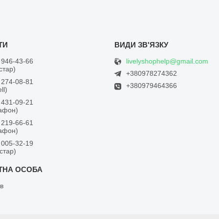
livelyshophelp@gmail.com
 946-43-66
встар)
+380978274362
 274-08-81
+380979464366
ll)
 431-09-21
дафон)
 219-66-61
дафон)
 005-32-19
встар)
в