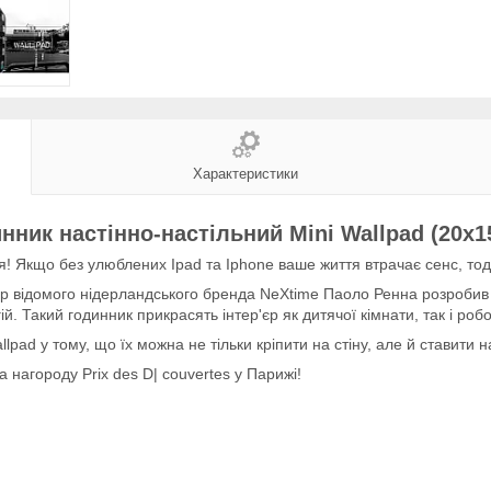
Характеристики
нник настінно-настільний Mini Wallpad (20х1
 Якщо без улюблених Ipad та Iphone ваше життя втрачає сенс, тоді 
р відомого нідерландського бренда NeXtime Паоло Ренна розробив 
. Такий годинник прикрасять інтер'єр як дитячої кімнати, так і робоч
lpad у тому, що їх можна не тільки кріпити на стіну, але й ставити н
 нагороду Prix des D| couvertes у Парижі!