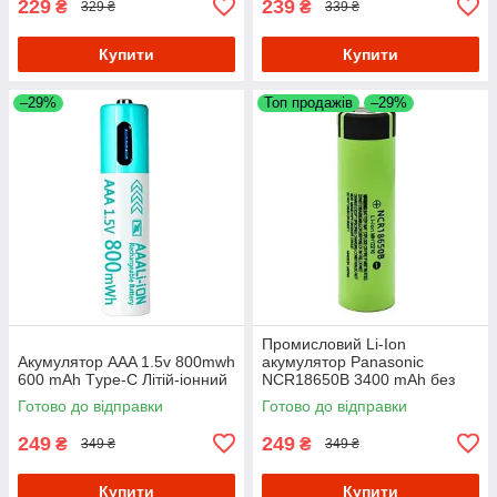
229
239
₴
₴
329 ₴
339 ₴
Купити
Купити
–29%
Топ продажів
–29%
Промисловий Li-Ion
Акумулятор AAA 1.5v 800mwh
акумулятор Panasonic
600 mAh Тype-C Літій-іонний
NCR18650B 3400 mAh без
захисту 18650
Готово до відправки
Готово до відправки
249
249
₴
₴
349 ₴
349 ₴
Купити
Купити