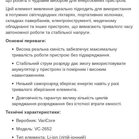
що робить її чудовим вибором для енергоємних пристроїв.
Цей елемент живлення ідеально підходить для використання
в потужних світлодіодних ліхтарях, портативних колонках,
складках павербанків, електроінструменті, медичному
обладнанні та інших пристроях, що вимагають тривалого часу
автономної роботи та стабільної напруги.
Основні переваги:
Висока реальна ємність забезпечує максимальну
тривалість роботи пристрою без підзаряджання.
Стабільний струм розряду дає змогу використовувати
акумулятор у пристроях із помірним і високим
навантаженням.
Низький саморозряд зберігає енергію навіть у разі
тривалого зберігання елемента.
Довговічність гарантує велику кількість циклів
заряджання-розряджання без істотної втрати ємності.
Технічні характеристики:
Виробник: VariCore
Модель: VC-2652
Тип елемента: Li-ion (літій-іонний)