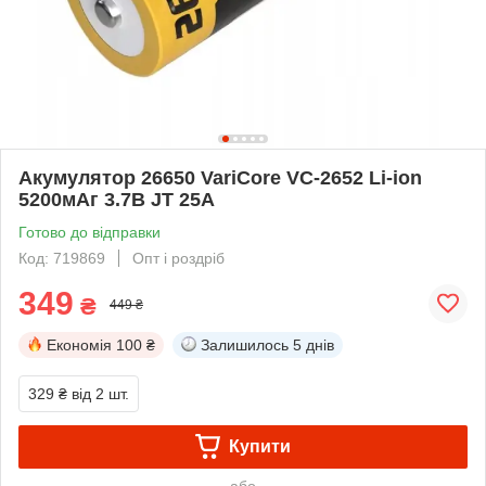
Акумулятор 26650 VariCore VC-2652 Li-ion
5200мАг 3.7В JT 25A
Готово до відправки
Код: 719869
Опт і роздріб
349
₴
449 ₴
Економія
100 ₴
Залишилось
5 днів
329 ₴
від 2 шт.
Купити
або