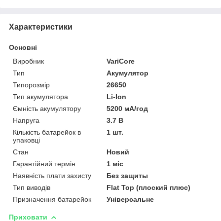
Характеристики
Основні
Виробник
VariCore
Тип
Акумулятор
Типорозмір
26650
Тип акумулятора
Li-Ion
Ємність акумулятору
5200 мА/год
Напруга
3.7 В
Кількість батарейок в
1 шт.
упаковці
Стан
Новий
Гарантійний термін
1 міс
Наявність плати захисту
Без защиты
Тип виводів
Flat Top (плоский плюс)
Призначення батарейок
Універсальне
Приховати