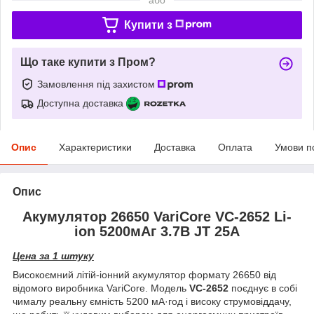
Купити з
Що таке купити з Пром?
Замовлення під захистом
Доступна доставка
Опис
Характеристики
Доставка
Оплата
Умови п
Опис
Акумулятор 26650 VariCore VC-2652 Li-
ion 5200мАг 3.7В JT 25A
Цена за 1 штуку
Високоємний літій-іонний акумулятор формату 26650 від
відомого виробника VariCore. Модель
VC-2652
поєднує в собі
чималу реальну ємність 5200 мА·год і високу струмовіддачу,