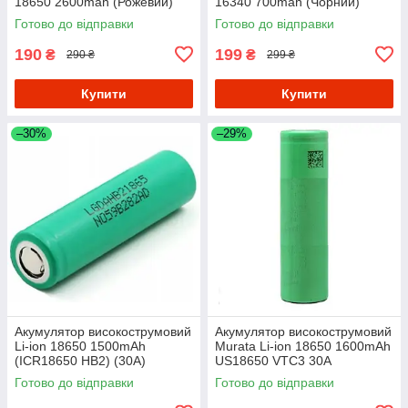
18650 2600mah (Рожевий)
16340 700mah (Чорний)
Готово до відправки
Готово до відправки
190
199
₴
₴
290 ₴
299 ₴
Купити
Купити
–30%
–29%
Акумулятор високострумовий
Акумулятор високострумовий
Li-ion 18650 1500mAh
Murata Li-ion 18650 1600mAh
(ICR18650 HB2) (30A)
US18650 VTC3 30A
Готово до відправки
Готово до відправки