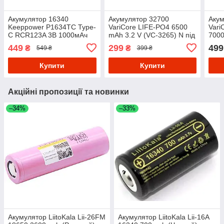
Акумулятор 16340
Акумулятор 32700
Акум
Keeppower P1634TC Type-
VariCore LIFE-PO4 6500
Vari
C RCR123A 3В 1000мАч
mAh 3.2 V (VC-3265) N під
7000
Li-ion
паяння 55A Сірий
Сині
449
299
499
₴
₴
549 ₴
399 ₴
Купити
Купити
Акційні пропозиції та новинки
–34%
–33%
Акумулятор LiitoKala Lii-26FM
Акумулятор LiitoKala Lii-16A