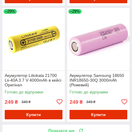
–29%
–29%
Акумулятор Liitokala 21700
Акумулятор Samsung 18650
Lii-40A 3.7 V 4000mAh в кейсі
INR18650-30Q 3000mAh
Оригінал
(Рожевий)
Готово до відправки
Готово до відправки
249
249
₴
₴
349 ₴
349 ₴
Купити
Купити
Показати ще