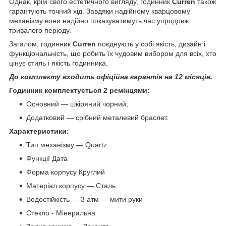
Однак, крім свого естетичного вигляду, годинник
Curren
також
гарантують точний хід. Завдяки надійному кварцовому
механізму вони надійно показуватимуть час упродовж
тривалого періоду.
Загалом, годинник
Curren
поєднують у собі якість, дизайн і
функціональність, що робить їх чудовим вибором для всіх, хто
цінує стиль і якість годинника.
До комплекту входить офіційна гарантія на 12 місяців.
Годинник комплектується 2 ремінцями:
Основний — шкіряний чорний;
Додатковий — срібний металевий браслет.
Характеристики:
Тип механізму — Quartz
Функції Дата
Форма корпусу Круглий
Матеріал корпусу — Сталь
Водостійкість — 3 атм — мити руки
Стекло - Мінеральна