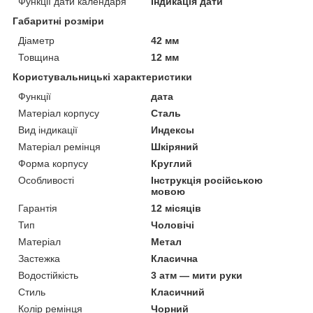
Функції дати календаря
Індикація дати
Габаритні розміри
Діаметр
42 мм
Товщина
12 мм
Користувальницькі характеристики
Функції
дата
Матеріал корпусу
Сталь
Вид індикації
Индексы
Матеріал ремінця
Шкіряний
Форма корпусу
Круглий
Особливості
Інструкція російською
мовою
Гарантія
12 місяців
Тип
Чоловічі
Матеріал
Метал
Застежка
Класична
Водостійкість
3 атм — мити руки
Стиль
Класичний
Колір ремінця
Чорний