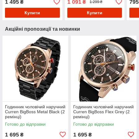
1 495
1 091
795
₴
₴
1 299 ₴
Купити
Купити
Акційні пропозиції та новинки
Годинник чоловічий наручний
Годинник чоловічий наручний
Curren BigBoss Metal Black (2
Curren BigBoss Flex Grey (2
ремінці)
ремінці)
Готово до відправки
Готово до відправки
1 695
1 695
₴
₴