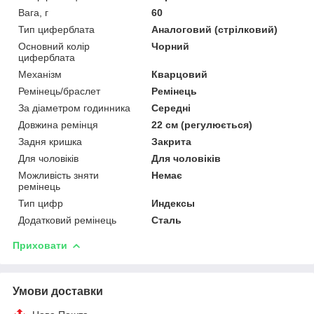
Вага, г
60
Тип циферблата
Аналоговий (стрілковий)
Основний колір
Чорний
циферблата
Механізм
Кварцовий
Ремінець/браслет
Ремінець
За діаметром годинника
Середні
Довжина ремінця
22 см (регулюється)
Задня кришка
Закрита
Для чоловіків
Для чоловіків
Можливість зняти
Немає
ремінець
Тип цифр
Индексы
Додатковий ремінець
Сталь
Приховати
Умови доставки