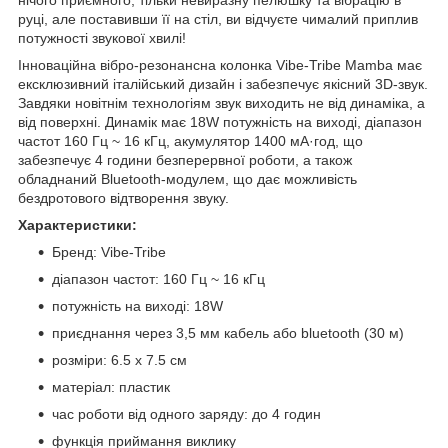
нічого приємного, тільки невиразну пелюшку та вібрацію в
руці, але поставивши її на стіл, ви відчуєте чималий приплив
потужності звукової хвилі!
Інноваційна вібро-резонансна колонка Vibe-Tribe Mamba має
ексклюзивний італійський дизайн і забезпечує якісний 3D-звук.
Завдяки новітнім технологіям звук виходить не від динаміка, а
від поверхні. Динамік має 18W потужність на виході, діапазон
частот 160 Гц ~ 16 кГц, акумулятор 1400 мА·год, що
забезпечує 4 години безперервної роботи, а також
обладнаний Bluetooth-модулем, що дає можливість
бездротового відтворення звуку.
Характеристики:
Бренд: Vibe-Tribe
діапазон частот: 160 Гц ~ 16 кГц
потужність на виході: 18W
приєднання через 3,5 мм кабель або bluetooth (30 м)
розміри: 6.5 х 7.5 см
матеріал: пластик
час роботи від одного заряду: до 4 годин
функція приймання виклику