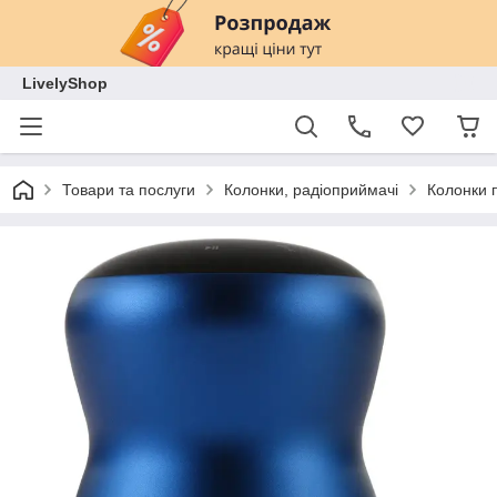
LivelyShop
Товари та послуги
Колонки, радіоприймачі
Колонки п