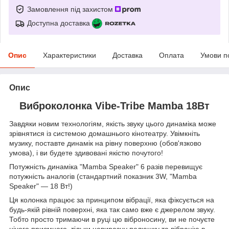
Замовлення під захистом
Доступна доставка
Опис
Характеристики
Доставка
Оплата
Умови п
Опис
Виброколонка Vibe-Tribe Mamba 18Вт
Завдяки новим технологіям, якість звуку цього динаміка може
зрівнятися із системою домашнього кінотеатру. Увімкніть
музику, поставте динамік на рівну поверхню (обов'язково
умова), і ви будете здивовані якістю почутого!
Потужність динаміка "Mamba Speaker" 6 разів перевищує
потужність аналогів (стандартний показник 3W, "Mamba
Speaker" — 18 Вт!)
Ця колонка працює за принципом вібрації, яка фіксується на
будь-якій рівній поверхні, яка так само вже є джерелом звуку.
Тобто просто тримаючи в руці цю віброносину, ви не почуєте