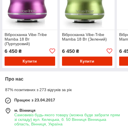
Вібросканка Vibe-Tribe
Вібросканка Vibe-Tribe
Вібр
Mamba 18 Вт
Mamba 18 Вт (Зелений)
Mamb
(Пурпуровий)
6 450
6 450
6 4
₴
₴
Купити
Купити
Про нас
87% позитивних з 273 відгуків за рік
Працює з 23.04.2017
м. Вінниця
Самовивіз будь-якого товару (можна буде забрати прям
зі складу) вул. Келецька, б. 50 Вінниця Вінницька
область, Вінниця, Україна