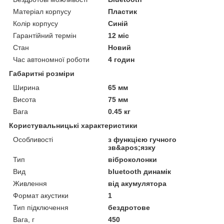
Матеріал корпусу
Пластик
Колір корпусу
Синій
Гарантійний термін
12 міс
Стан
Новий
Час автономної роботи
4 годин
Габаритні розміри
Ширина
65 мм
Висота
75 мм
Вага
0.45 кг
Користувальницькі характеристики
Особливості
з функцією гучного
зв&apos;язку
Тип
віброколонки
Вид
bluetooth динамік
Живлення
від акумулятора
Формат акустики
1
Тип підключення
бездротове
Вага, г
450