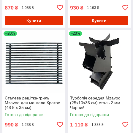
870
930
₴
₴
1 088 ₴
1 163 ₴
Купити
Купити
–20%
–20%
Сталева решітка-гриль
Турбопіч середня Mzavod
Mzavod для мангала Кратос
(25х10х36 см) сталь 2 мм
(48.5 х 35 см)
Чорний
Готово до відправки
Готово до відправки
990
1 110
₴
₴
1 238 ₴
1 388 ₴