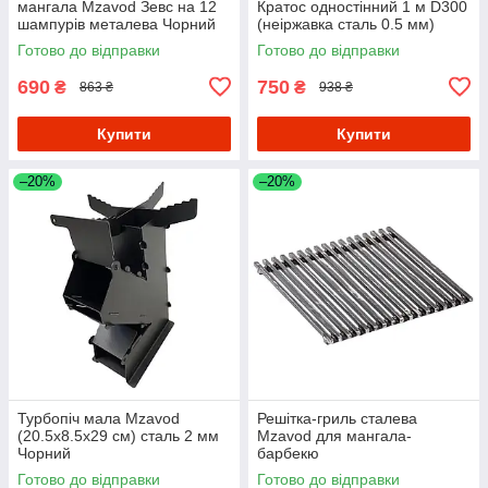
мангала Mzavod Зевс на 12
Кратос одностінний 1 м D300
шампурів металева Чорний
(неіржавка сталь 0.5 мм)
Готово до відправки
Готово до відправки
690
750
₴
₴
863 ₴
938 ₴
Купити
Купити
–20%
–20%
Турбопіч мала Mzavod
Решітка-гриль сталева
(20.5х8.5х29 см) сталь 2 мм
Mzavod для мангала-
Чорний
барбекю
Готово до відправки
Готово до відправки