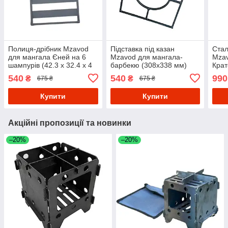
Полиця-дрібник Mzavod
Підставка під казан
Стал
для мангала Єней на 6
Mzavod для мангала-
Mzav
шампурів (42.3 х 32.4 х 4
барбекю (308х338 мм)
Крат
см)
Сталь
540
540
990
₴
₴
675 ₴
675 ₴
Купити
Купити
Акційні пропозиції та новинки
–20%
–20%