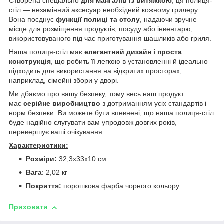
Створена спеціально
для мангалів із витяжкою
, ця полиця-
стіл — незамінний аксесуар необхідний кожному грилеру.
Вона поєднує
функції полиці та столу
, надаючи зручне
місце для розміщення продуктів, посуду або інвентарю,
використовуваного під час приготування шашликів або гриля.
Наша полиця-стіл має
елегантний дизайн і проста
конструкція
, що робить її легкою в установленні й ідеально
підходить для використання на відкритих просторах,
наприклад, сімейні збори у дворі.
Ми дбаємо про вашу безпеку, тому весь наш продукт
має
серійне виробництво
з дотриманням усіх стандартів і
норм безпеки. Ви можете бути впевнені, що наша полиця-стіл
буде надійно слугувати вам упродовж довгих років,
перевершує ваші очікування.
Характеристики:
Розміри:
32,3х33х10 см
Вага
: 2,02 кг
Покриття:
порошкова фарба чорного кольору
Приховати