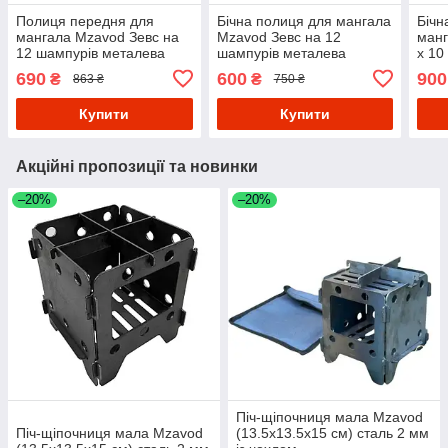
Полиця передня для
Бічна полиця для мангала
Бічн
мангала Mzavod Зевс на
Mzavod Зевс на 12
манг
12 шампурів металева
шампурів металева
х 10
Чорний
Чорний
690
600
900
₴
₴
863 ₴
750 ₴
Купити
Купити
Акційні пропозиції та новинки
–20%
–20%
Піч-щіпочниця мала Mzavod
Піч-щіпочниця мала Mzavod
(13.5х13.5х15 см) сталь 2 мм