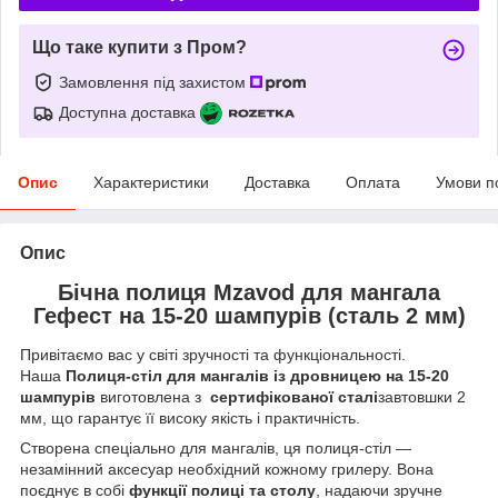
Що таке купити з Пром?
Замовлення під захистом
Доступна доставка
Опис
Характеристики
Доставка
Оплата
Умови п
Опис
Бічна полиця Mzavod для мангала
Гефест на 15-20 шампурів (сталь 2 мм)
Привітаємо вас у світі зручності та функціональності.
Наша
Полиця-стіл для мангалів із дровницею на 15-20
шампурів
виготовлена з
сертифікованої сталі
завтовшки 2
мм, що гарантує її високу якість і практичність.
Створена спеціально для мангалів, ця полиця-стіл —
незамінний аксесуар необхідний кожному грилеру. Вона
поєднує в собі
функції полиці та столу
, надаючи зручне