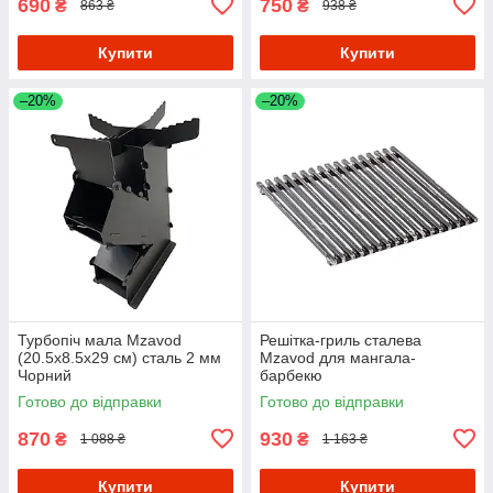
690
750
₴
₴
863 ₴
938 ₴
Купити
Купити
–20%
–20%
Турбопіч мала Mzavod
Решітка-гриль сталева
(20.5х8.5х29 см) сталь 2 мм
Mzavod для мангала-
Чорний
барбекю
Готово до відправки
Готово до відправки
870
930
₴
₴
1 088 ₴
1 163 ₴
Купити
Купити