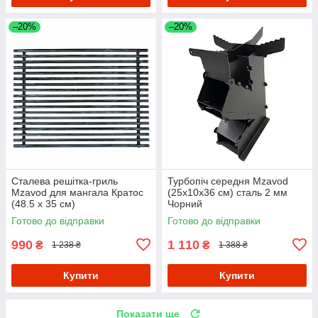
–20%
–20%
Сталева решітка-гриль
Турбопіч середня Mzavod
Mzavod для мангала Кратос
(25х10х36 см) сталь 2 мм
(48.5 х 35 см)
Чорний
Готово до відправки
Готово до відправки
990
1 110
₴
₴
1 238 ₴
1 388 ₴
Купити
Купити
Показати ще