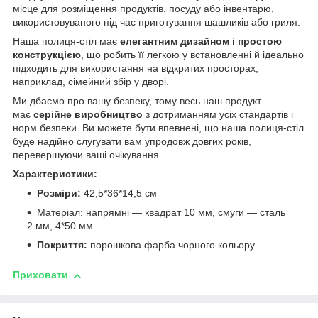
місце для розміщення продуктів, посуду або інвентарю,
використовуваного під час приготування шашликів або гриля.
Наша полиця-стіл має
елегантним дизайном і простою
конструкцією
, що робить її легкою у встановленні й ідеально
підходить для використання на відкритих просторах,
наприклад, сімейний збір у дворі.
Ми дбаємо про вашу безпеку, тому весь наш продукт
має
серійне виробництво
з дотриманням усіх стандартів і
норм безпеки. Ви можете бути впевнені, що наша полиця-стіл
буде надійно слугувати вам упродовж довгих років,
перевершуючи ваші очікування.
Характеристики:
Розміри:
42,5*36*14,5 см
Матеріал: напрямні — квадрат 10 мм, смуги — сталь
2 мм, 4*50 мм.
Покриття:
порошкова фарба чорного кольору
Приховати