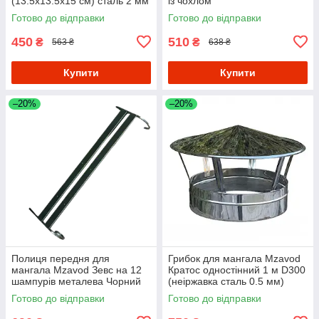
(13.5х13.5х15 см) сталь 2 мм
із чохлом
Готово до відправки
Готово до відправки
450
510
₴
₴
563 ₴
638 ₴
Купити
Купити
–20%
–20%
Полиця передня для
Грибок для мангала Mzavod
мангала Mzavod Зевс на 12
Кратос одностінний 1 м D300
шампурів металева Чорний
(неіржавка сталь 0.5 мм)
Готово до відправки
Готово до відправки