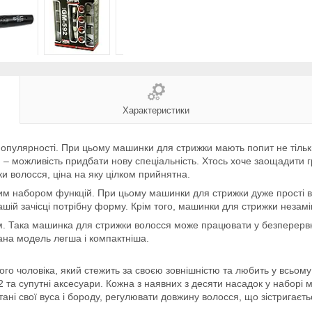
Характеристики
опулярності. При цьому машинки для стрижки мають попит не тільки
– можливість придбати нову спеціальність. Хтось хоче заощадити гр
и волосся, ціна на яку цілком прийнятна.
им набором функцій. При цьому машинки для стрижки дуже прості в 
ій зачісці потрібну форму. Крім того, машинки для стрижки незамін
 Така машинка для стрижки волосся може працювати у безперервно
ана модель легша і компактніша.
 чоловіка, який стежить за своєю зовнішністю та любить у всьому ак
 супутні аксесуари. Кожна з наявних з десяти насадок у наборі м
ані свої вуса і бороду, регулювати довжину волосся, що зістригаєт