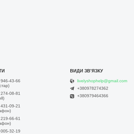
livelyshophelp@gmail.com
 946-43-66
встар)
+380978274362
 274-08-81
+380979464366
ll)
 431-09-21
дафон)
 219-66-61
дафон)
 005-32-19