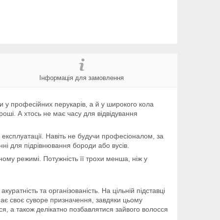
Інформація для замовлення
 у професійних перукарів, а й у широкого кола
оші. А хтось не має часу для відвідування
експлуатації. Навіть не будучи професіоналом, за
ні для підрівнювання бороди або вусів.
му режимі. Потужність її трохи менша, ніж у
уратність та організованість. На цільній підставці
ає своє суворе призначення, завдяки цьому
ься, а також делікатно позбавлятися зайвого волосся